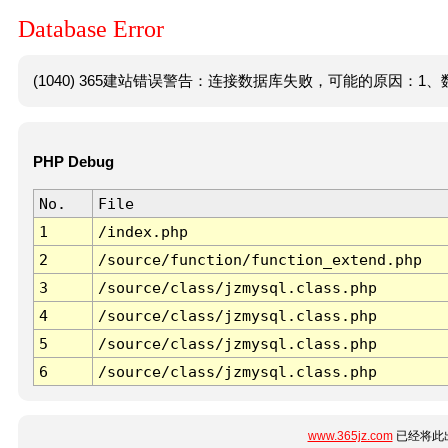
Database Error
(1040) 365建站错误警告：连接数据库失败，可能的原因：1、数
PHP Debug
No.
File
1
/index.php
2
/source/function/function_extend.php
3
/source/class/jzmysql.class.php
4
/source/class/jzmysql.class.php
5
/source/class/jzmysql.class.php
6
/source/class/jzmysql.class.php
www.365jz.com
已经将此