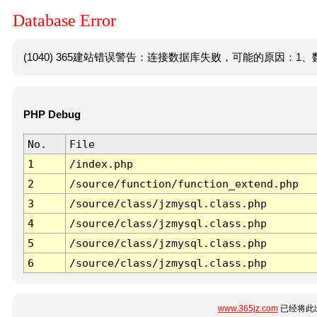
Database Error
(1040) 365建站错误警告：连接数据库失败，可能的原因：1、数
PHP Debug
No.
File
1
/index.php
2
/source/function/function_extend.php
3
/source/class/jzmysql.class.php
4
/source/class/jzmysql.class.php
5
/source/class/jzmysql.class.php
6
/source/class/jzmysql.class.php
www.365jz.com
已经将此