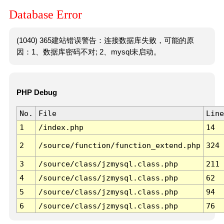
Database Error
(1040) 365建站错误警告：连接数据库失败，可能的原
因：1、数据库密码不对; 2、mysql未启动。
PHP Debug
No.
File
Line
1
/index.php
14
2
/source/function/function_extend.php
324
3
/source/class/jzmysql.class.php
211
4
/source/class/jzmysql.class.php
62
5
/source/class/jzmysql.class.php
94
6
/source/class/jzmysql.class.php
76