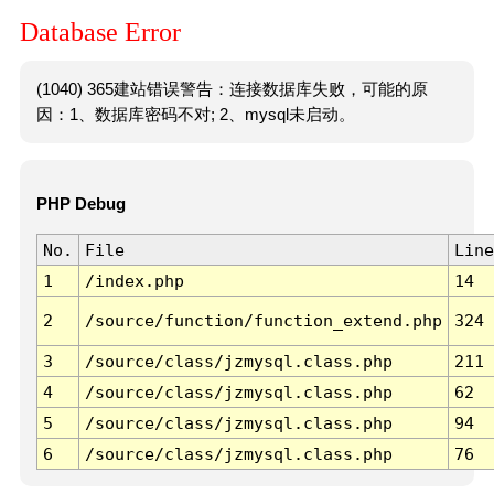
Database Error
(1040) 365建站错误警告：连接数据库失败，可能的原
因：1、数据库密码不对; 2、mysql未启动。
PHP Debug
No.
File
Line
1
/index.php
14
2
/source/function/function_extend.php
324
3
/source/class/jzmysql.class.php
211
4
/source/class/jzmysql.class.php
62
5
/source/class/jzmysql.class.php
94
6
/source/class/jzmysql.class.php
76