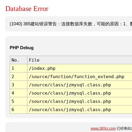
Database Error
(1040) 365建站错误警告：连接数据库失败，可能的原因：1、数
PHP Debug
No.
File
1
/index.php
2
/source/function/function_extend.php
3
/source/class/jzmysql.class.php
4
/source/class/jzmysql.class.php
5
/source/class/jzmysql.class.php
6
/source/class/jzmysql.class.php
www.365jz.com
已经将此