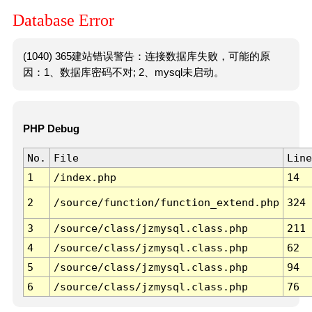
Database Error
(1040) 365建站错误警告：连接数据库失败，可能的原
因：1、数据库密码不对; 2、mysql未启动。
PHP Debug
No.
File
Line
1
/index.php
14
2
/source/function/function_extend.php
324
3
/source/class/jzmysql.class.php
211
4
/source/class/jzmysql.class.php
62
5
/source/class/jzmysql.class.php
94
6
/source/class/jzmysql.class.php
76